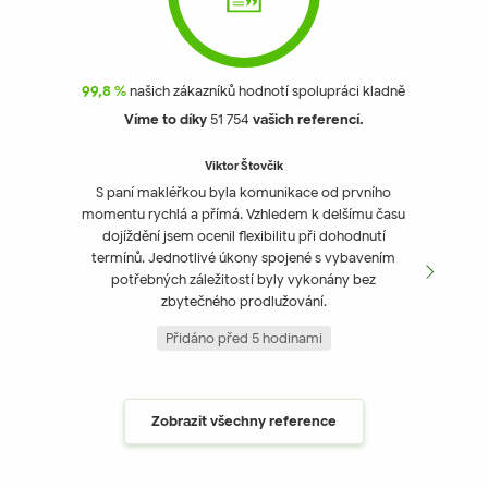
99,8 %
našich zákazníků hodnotí spolupráci kladně
Víme to díky
51 754
vašich referencí.
Viktor Štovčik
S paní makléřkou byla komunikace od prvního
Moc
momentu rychlá a přímá. Vzhledem k delšímu času
makléř
dojíždění jsem ocenil flexibilitu při dohodnutí
jeho p
termínů. Jednotlivé úkony spojené s vybavením
řeše
potřebných záležitostí byly vykonány bez
podě
zbytečného prodlužování.
ktero
Přidáno před 5 hodinami
Zobrazit všechny reference