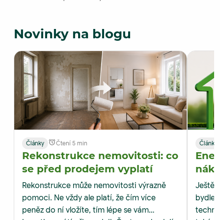
Novinky na blogu
Články
Čtení 5 min
Články
Rekonstrukce nemovitosti: co
Ener
se před prodejem vyplatí
nákl
M&M 
Rekonstrukce může nemovitosti výrazně
Ještě p
pomoci. Ne vždy ale platí, že čím více
bydlen
peněz do ní vložíte, tím lépe se vám
techni