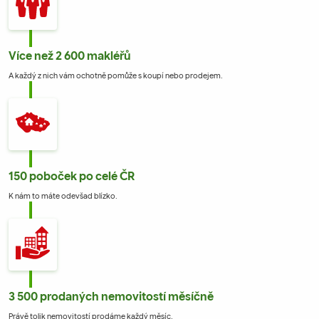
Více než 2 600 makléřů
A každý z nich vám ochotně pomůže s koupí nebo prodejem.
150 poboček po celé ČR
K nám to máte odevšad blízko.
3 500 prodaných nemovitostí měsíčně
Právě tolik nemovitostí prodáme každý měsíc.