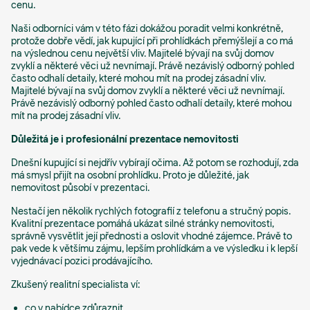
cenu.
Naši odborníci vám v této fázi dokážou poradit velmi konkrétně,
protože dobře vědí, jak kupující při prohlídkách přemýšlejí a co má
na výslednou cenu největší vliv. Majitelé bývají na svůj domov
zvyklí a některé věci už nevnímají. Právě nezávislý odborný pohled
často odhalí detaily, které mohou mít na prodej zásadní vliv.
Majitelé bývají na svůj domov zvyklí a některé věci už nevnímají.
Právě nezávislý odborný pohled často odhalí detaily, které mohou
mít na prodej zásadní vliv.
Důležitá je i profesionální prezentace nemovitosti
Dnešní kupující si nejdřív vybírají očima. Až potom se rozhodují, zda
má smysl přijít na osobní prohlídku. Proto je důležité, jak
nemovitost působí v prezentaci.
Nestačí jen několik rychlých fotografií z telefonu a stručný popis.
Kvalitní prezentace pomáhá ukázat silné stránky nemovitosti,
správně vysvětlit její přednosti a oslovit vhodné zájemce. Právě to
pak vede k většímu zájmu, lepším prohlídkám a ve výsledku i k lepší
vyjednávací pozici prodávajícího.
Zkušený realitní specialista ví:
co v nabídce zdůraznit,