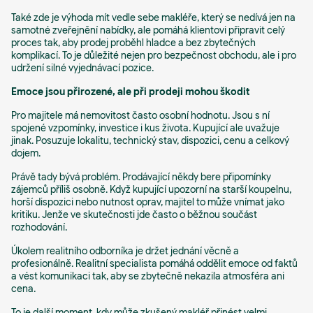
Také zde je výhoda mít vedle sebe makléře, který se nedívá jen na
samotné zveřejnění nabídky, ale pomáhá klientovi připravit celý
proces tak, aby prodej proběhl hladce a bez zbytečných
komplikací. To je důležité nejen pro bezpečnost obchodu, ale i pro
udržení silné vyjednávací pozice.
Emoce jsou přirozené, ale při prodeji mohou škodit
Pro majitele má nemovitost často osobní hodnotu. Jsou s ní
spojené vzpomínky, investice i kus života. Kupující ale uvažuje
jinak. Posuzuje lokalitu, technický stav, dispozici, cenu a celkový
dojem.
Právě tady bývá problém. Prodávající někdy bere připomínky
zájemců příliš osobně. Když kupující upozorní na starší koupelnu,
horší dispozici nebo nutnost oprav, majitel to může vnímat jako
kritiku. Jenže ve skutečnosti jde často o běžnou součást
rozhodování.
Úkolem realitního odborníka je držet jednání věcně a
profesionálně. Realitní specialista pomáhá oddělit emoce od faktů
a vést komunikaci tak, aby se zbytečně nekazila atmosféra ani
cena.
To je další moment, kdy může zkušený makléř přinést velmi