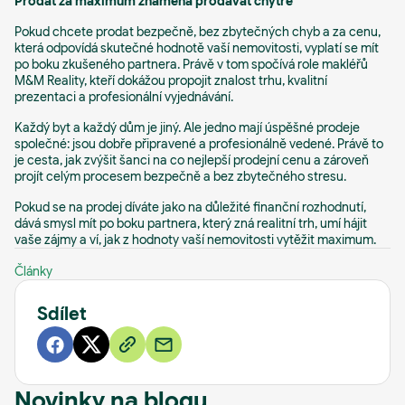
Prodat za maximum znamená prodávat chytře
Pokud chcete prodat bezpečně, bez zbytečných chyb a za cenu,
která odpovídá skutečné hodnotě vaší nemovitosti, vyplatí se mít
po boku zkušeného partnera. Právě v tom spočívá role makléřů
M&M Reality, kteří dokážou propojit znalost trhu, kvalitní
prezentaci a profesionální vyjednávání.
Každý byt a každý dům je jiný. Ale jedno mají úspěšné prodeje
společné: jsou dobře připravené a profesionálně vedené. Právě to
je cesta, jak zvýšit šanci na co nejlepší prodejní cenu a zároveň
projít celým procesem bezpečně a bez zbytečného stresu.
Pokud se na prodej díváte jako na důležité finanční rozhodnutí,
dává smysl mít po boku partnera, který zná realitní trh, umí hájit
vaše zájmy a ví, jak z hodnoty vaší nemovitosti vytěžit maximum.
Články
Sdílet
Novinky na blogu