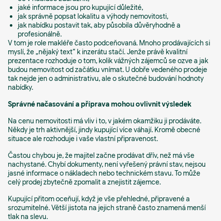
jaké informace jsou pro kupující důležité,
jak správně popsat lokalitu a výhody nemovitosti,
jak nabídku postavit tak, aby působila důvěryhodně a
profesionálně.
V tom je role makléře často podceňovaná. Mnoho prodávajících si
myslí, že „nějaký text“ k inzerátu stačí. Jenže právě kvalitní
prezentace rozhoduje o tom, kolik vážných zájemců se ozve a jak
budou nemovitost od začátku vnímat. U dobře vedeného prodeje
tak nejde jen o administrativu, ale o skutečné budování hodnoty
nabídky.
Správné načasování a příprava mohou ovlivnit výsledek
Na cenu nemovitosti má vliv i to, v jakém okamžiku ji prodáváte.
Někdy je trh aktivnější, jindy kupující více váhají. Kromě obecné
situace ale rozhoduje i vaše vlastní připravenost.
Častou chybou je, že majitel začne prodávat dřív, než má vše
nachystané. Chybí dokumenty, není vyřešený právní stav, nejsou
jasné informace o nákladech nebo technickém stavu. To může
celý prodej zbytečně zpomalit a znejistit zájemce.
Kupující přitom oceňují, když je vše přehledné, připravené a
srozumitelné. Větší jistota na jejich straně často znamená menší
tlak na slevu.