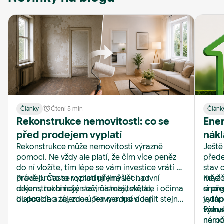
Články
Čtení 5 min
Článk
Rekonstrukce nemovitosti: co se
Ener
před prodejem vyplatí
nákl
Rekonstrukce může nemovitosti výrazně
Ještě
Real
pomoci. Ne vždy ale platí, že čím více peněz
přede
do ní vložíte, tím lépe se vám investice vrátí při
stav 
prodeji. Často rozhodují jiné věci: první
Právě proto se vyplatí přemýšlet nad
měsíč
Když 
dojem, technický stav, čistota, světlo,
rekonstrukcí nejen očima majitele, ale i očima
energ
si př
dispozice a to, zda úpravy odpovídají
budoucího zájemce. Ten nemusí ocenit stejný
jedno
vytápě
očekávání kupujících.
styl kuchyně, barvu obkladů nebo typ podlahy.
tom, 
význa
Pokud
Zato si rychle všimne vlhkosti, zastaralých
nároč
nemov