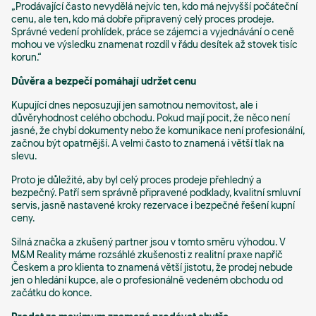
„Prodávající často nevydělá nejvíc ten, kdo má nejvyšší počáteční
cenu, ale ten, kdo má dobře připravený celý proces prodeje.
Správné vedení prohlídek, práce se zájemci a vyjednávání o ceně
mohou ve výsledku znamenat rozdíl v řádu desítek až stovek tisíc
korun.“
Důvěra a bezpečí pomáhají udržet cenu
Kupující dnes neposuzují jen samotnou nemovitost, ale i
důvěryhodnost celého obchodu. Pokud mají pocit, že něco není
jasné, že chybí dokumenty nebo že komunikace není profesionální,
začnou být opatrnější. A velmi často to znamená i větší tlak na
slevu.
Proto je důležité, aby byl celý proces prodeje přehledný a
bezpečný. Patří sem správně připravené podklady, kvalitní smluvní
servis, jasně nastavené kroky rezervace i bezpečné řešení kupní
ceny.
Silná značka a zkušený partner jsou v tomto směru výhodou. V
M&M Reality máme rozsáhlé zkušenosti z realitní praxe napříč
Českem a pro klienta to znamená větší jistotu, že prodej nebude
jen o hledání kupce, ale o profesionálně vedeném obchodu od
začátku do konce.