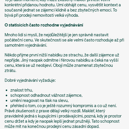
konkrétní přidanou hodnotu. Umí obhájit cenu, vysvětlit kontext a
současně jednat se zájemci klidně a bez zbytečných emocí. To
bývá při prodeji nemovitosti velká výhoda.
O statisících často rozhodne vyjednávání
Mnoho lidí si myslí, že nejdůležitější je jen správně nastavit
počáteční cenu. Ve skutečnosti se ale velmi často rozhoduje až při
samotném vyjednávání.
Někdo přijme první nižší nabídku ze strachu, že další zájemce už
nepřijde. Jiný naopak odmítne i férovou nabídku a čeká na vyšší
cenu, která se už neobjeví. Obojí může znamenat zbytečnou
ztrátu.
Dobré vyjednávání vyžaduje:
znalost trhu,
schopnost odhadnout vážnost zájemce,
umění reagovat na tlak na slevu,
přehled o tom, co je ještě rozumný kompromis a co už není.
Právě zkušenosti z praxe dělají velký rozdíl. Makléř, který
pravidelně jedná s kupujícími i prodávajícími, pozná, kdy je prostor
cenu držet a kdy je naopak lepší jednat pružněji. Tato schopnost
může mít na konečnou prodejní cenu zásadní dopad.