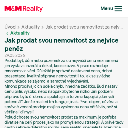
Menu
Úvod
Aktuality
Jak prodat svou nemovitost za nejvíce peněz
Aktuality
Jak prodat svou nemovitost za nejvíce
peněz
29.05.2026
Prodat byt, dům nebo pozemek za co nejvyšší cenu neznamená
jen vystavit inzerát a čekat, kdo se ozve. V praxi rozhoduje
mnohem víc věcí. Důležitá je správně nastavená cena, dobrá
prezentace, kvalitní příprava nemovitosti i to, jak se zvládne
komunikace se zájemci a samotné vyjednávání.
Mnoho prodávajících udělá chybu hned na začátku. Buď nastaví
cenu příliš vysoko, nebo naopak zbytečně nízko. Jiní podcení
přípravu bytu či domu a spoléhají na to, že si kupující „domyslí
potenciál“. Jenže realitní trh funguje jinak. První dojem, důvěra a
správné vedení prodeje mají na výslednou cenu větší vliv, než si
většina lidí myslí.
Pokud chcete svou nemovitost prodat za maximum, je potřeba
dívat se na celý proces jako na promyšlenou strategii. A právě tady
často sehrává důležitou roli zkušený realitní specialista, který zná