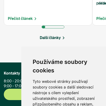
rozvodů, špatného světla nebo zanedbaných
nákla
prode
detailů.
zájem
jako 
nemov
na je
Přečíst článek
Přečí
Další články
Používáme soubory
cookies
Kontakty
8:00 - 20:00 (Po - Pá)
Tyto webové stránky používají
9:00 - 17:00 (So, Ne, svátky)
soubory cookies a další sledovací
nástroje s cílem vylepšení
+420 296 399 006
uživatelského prostředí, zobrazení
přizpůsobeného obsahu a reklam,
info@mmreality.cz