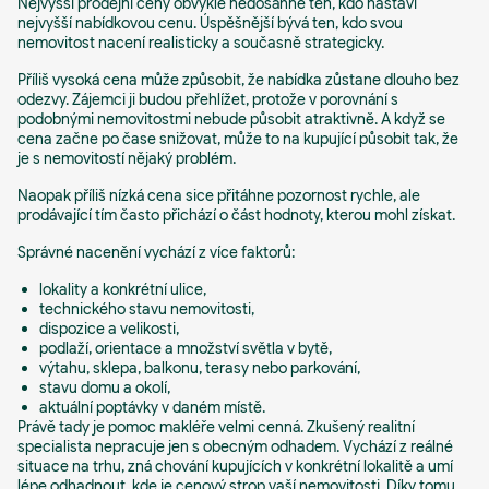
Nejvyšší prodejní ceny obvykle nedosáhne ten, kdo nastaví
nejvyšší nabídkovou cenu. Úspěšnější bývá ten, kdo svou
nemovitost nacení realisticky a současně strategicky.
Příliš vysoká cena může způsobit, že nabídka zůstane dlouho bez
odezvy. Zájemci ji budou přehlížet, protože v porovnání s
podobnými nemovitostmi nebude působit atraktivně. A když se
cena začne po čase snižovat, může to na kupující působit tak, že
je s nemovitostí nějaký problém.
Naopak příliš nízká cena sice přitáhne pozornost rychle, ale
prodávající tím často přichází o část hodnoty, kterou mohl získat.
Správné nacenění vychází z více faktorů:
lokality a konkrétní ulice,
technického stavu nemovitosti,
dispozice a velikosti,
podlaží, orientace a množství světla v bytě,
výtahu, sklepa, balkonu, terasy nebo parkování,
stavu domu a okolí,
aktuální poptávky v daném místě.
Právě tady je pomoc makléře velmi cenná. Zkušený realitní
specialista nepracuje jen s obecným odhadem. Vychází z reálné
situace na trhu, zná chování kupujících v konkrétní lokalitě a umí
lépe odhadnout, kde je cenový strop vaší nemovitosti. Díky tomu