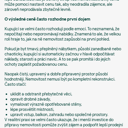
může pomoci nastavit cenu tak, aby neodradila zájemce, ale
zároveň neprodávala zbytečně levně.
O výsledné ceně často rozhodne první dojem
Kupující se velmi často rozhodují podle emocí. To neznamená, že
nepočítají nebo neporovnávají nabídky. Znamená to ale, že velkou
roli hraje to, jak na ně nemovitost zapůsobí na první pohled.
Pokud je byt tmavý, přeplněný nábytkem, působí zanedbaně nebo
chaoticky, kupující si automaticky začnou v hlavě odpočítávat
náklady, starosti a práci navíc. A to se pak promítá i do jejich
ochoty zaplatit požadovanou cenu.
Naopak čistý, upravený a dobře připravený prostor působí
hodnotněji. Nemovitost nemusí být po kompletní rekonstrukci.
Často stačí:
uklidit a odstranit přebytečné věci,
opravit drobné závady,
vymalovat výrazně opotřebované stěny,
lépe prosvětlit místnosti,
upravit vstup, balkon, zahradu nebo společné prostory.
V realitní praxi se velmi často ukazuje, že i menší investice do
přípravy nemovitosti pomůže zvýšit zájem a podpořit lepší prodejní